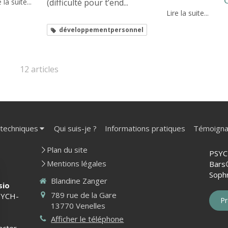
 la suite...
(difficulté pour t’end...
Lire la suite...
développementpersonnel
12 articles
 techniques
Qui suis-je ?
Informations pratiques
Témoign
Plan du site
PSYC
Mentions légales
Bars
Sophr
Blandine Zanger
sio
789 rue de la Gare
YCH-
Pr
13770
Venelles
Afficher le téléphone