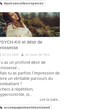
#puissancedescroyances
PSYCH-K® et désir de
grossesse
22 Oct 2025
Au coeur de l'être
u as un profond désir de
rossesse ...
ais tu as parfois l'impression de
ivre un véritable parcours du
combattant ?
checs à répétition,
ypercontrôle, st...
Lire la suite...
accompagnementémotionnel