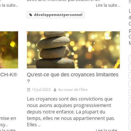
 la suite...
Lire la suite...
L
développementpersonnel
O
p
O
M
SYCH-K®
Qu'est-ce que des croyances limitantes
?
10 Juil 2023
Au coeur de l'être
Les croyances sont des convictions que
nous avons acquises progressivement
depuis notre enfance. La plupart du
 mise en
temps, elles ne nous appartiennent pas.
y...
Elles ...
 la suite...
Lire la suite...