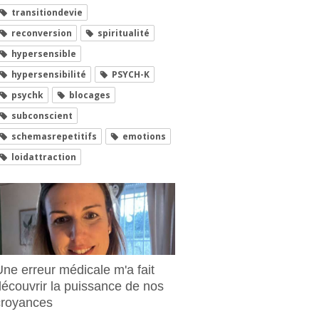
transitiondevie
reconversion
spiritualité
hypersensible
hypersensibilité
PSYCH-K
psychk
blocages
subconscient
schemasrepetitifs
emotions
loidattraction
Une erreur médicale m'a fait
découvrir la puissance de nos
croyances