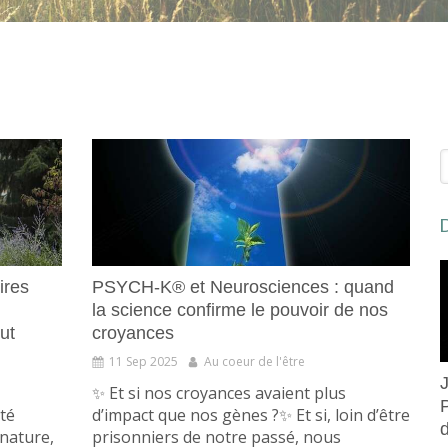
R
D
ires
PSYCH-K® et Neurosciences : quand
la science confirme le pouvoir de nos
ut
croyances
11 Sep 2025
Au coeur de l'être
✨ Et si nos croyances avaient plus
té
d’impact que nos gènes ?✨ Et si, loin d’être
 nature,
prisonniers de notre passé, nous