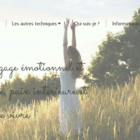
Les autres techniques
Qui suis-je ?
Informations 
age émotionnel et
e, paix intérieure et
de vivre !