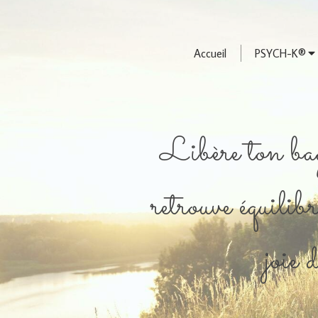
Accueil
PSYCH-K®
Libère ton bag
retrouve équilibr
joie 