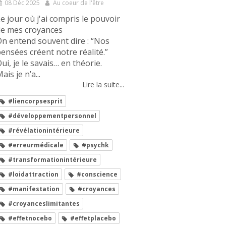
08 Déc 2025
Au coeur de l'être
e jour où j'ai compris le pouvoir
de mes croyances
n entend souvent dire : “Nos
ensées créent notre réalité.”
ui, je le savais… en théorie.
ais je n’a...
Lire la suite...
#liencorpsesprit
#développementpersonnel
#révélationintérieure
#erreurmédicale
#psychk
#transformationintérieure
#loidattraction
#conscience
#manifestation
#croyances
#croyanceslimitantes
#effetnocebo
#effetplacebo