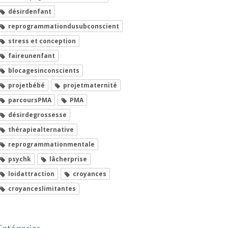
désirdenfant
reprogrammationdusubconscient
stress et conception
faireunenfant
blocagesinconscients
projetbébé
projetmaternité
parcoursPMA
PMA
désirdegrossesse
thérapiealternative
reprogrammationmentale
psychk
lâcherprise
loidattraction
croyances
croyanceslimitantes
Catégories