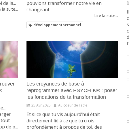
 de la...
pouvions transformer notre vie en
 la suite...
changeant ...
I
Lire la suite...
c
s
développementpersonnel
c
d
l
trouver
Les croyances de base à
®
reprogrammer avec PSYCH-K® : poser
les fondations de ta transformation
25 Avr 2025
Au coeur de l'être
he…
erger
Et si ce que tu vis aujourd’hui était
 tout
directement lié à ce que tu crois
p de p...
profondément à propos de toi, des