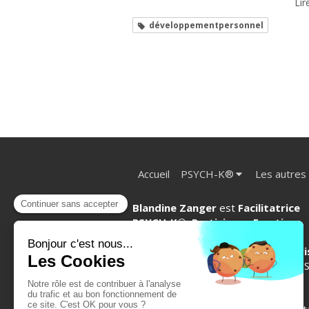
Lire
développementpersonnel
Accueil
PSYCH-K®
Les autres
Blandine Zanger
est
Facilitatrice
PSYCH-K
®
, Praticienne Emotion
Code
®,
Access Bars®, EFT et
Sophrologue énergéticienne en vi
et à Venelles (Aix en Provence).
PS
K
®
, Emotion Code®, Access
Bars
®,
EFT, L'être acoustique
®
,