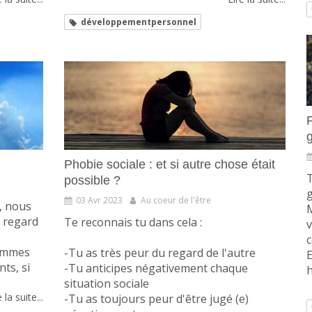
développementpersonnel
Phobie sociale : et si autre chose était
T
possible ?
g
03 Avr 2023
Au coeur de l'être
e, nous
M
 regard
Te reconnais tu dans cela :
v
sommes
-Tu as très peur du regard de l'autre
E
nts, si
-Tu anticipes négativement chaque
h
situation sociale
 la suite...
-Tu as toujours peur d'être jugé (e)