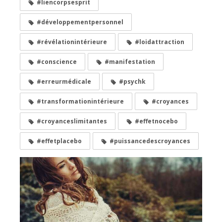
#liencorpsesprit
#développementpersonnel
#révélationintérieure
#loidattraction
#conscience
#manifestation
#erreurmédicale
#psychk
#transformationintérieure
#croyances
#croyanceslimitantes
#effetnocebo
#effetplacebo
#puissancedescroyances