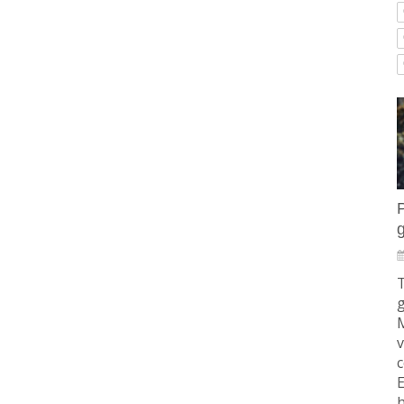
T
g
M
v
E
h