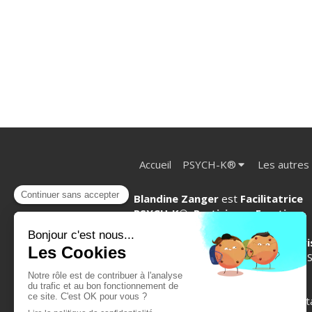
Accueil
PSYCH-K®
Les autres
Blandine Zanger
est
Facilitatrice
PSYCH-K
®
, Praticienne Emotion
Code
®,
Access Bars®, EFT et
Sophrologue énergéticienne en vi
et à Venelles (Aix en Provence).
PS
K
®
, Emotion Code®, Access
Bars
®,
EFT, L'être acoustique
®
,
Sophrologie... N'hésite pas à me cont