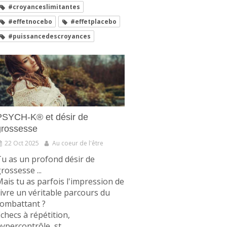
#croyanceslimitantes
#effetnocebo
#effetplacebo
#puissancedescroyances
PSYCH-K® et désir de
grossesse
22 Oct 2025
Au coeur de l'être
u as un profond désir de
rossesse ...
ais tu as parfois l'impression de
ivre un véritable parcours du
combattant ?
checs à répétition,
ypercontrôle, st...