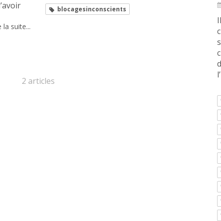
’avoir
blocagesinconscients
I
 la suite...
c
s
c
d
l
2 articles