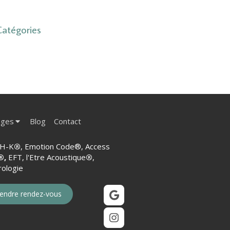
Catégories
ages
Blog
Contact
H-K
®
, Emotion Code®, Access
®,
EFT, l'Etre Acoustique
®
,
ologie
endre rendez-vous