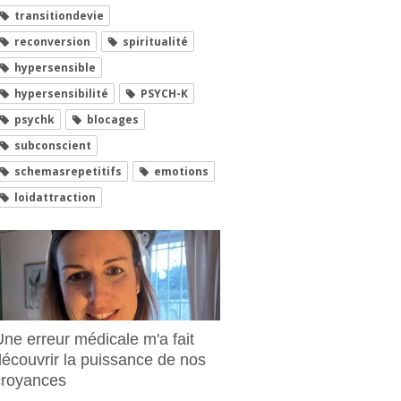
transitiondevie
reconversion
spiritualité
hypersensible
hypersensibilité
PSYCH-K
psychk
blocages
subconscient
schemasrepetitifs
emotions
loidattraction
Une erreur médicale m'a fait
découvrir la puissance de nos
croyances