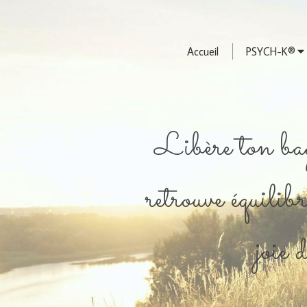
Accueil
PSYCH-K®
Libère ton bag
retrouve équilibr
joie 