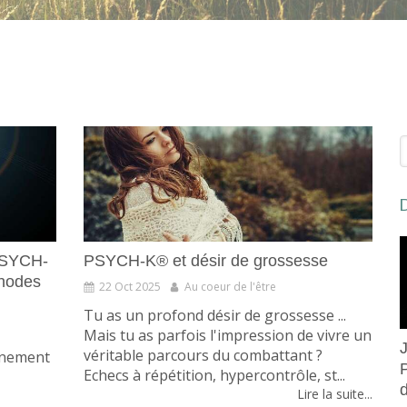
R
D
 PSYCH-
PSYCH-K® et désir de grossesse
thodes
22 Oct 2025
Au coeur de l'être
Tu as un profond désir de grossesse ...
Mais tu as parfois l'impression de vivre un
véritable parcours du combattant ?
inement
Echecs à répétition, hypercontrôle, st...
Lire la suite...