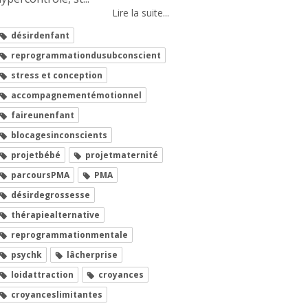
Lire la suite...
désirdenfant
reprogrammationdusubconscient
stress et conception
accompagnementémotionnel
faireunenfant
blocagesinconscients
projetbébé
projetmaternité
parcoursPMA
PMA
désirdegrossesse
thérapiealternative
reprogrammationmentale
psychk
lâcherprise
loidattraction
croyances
croyanceslimitantes