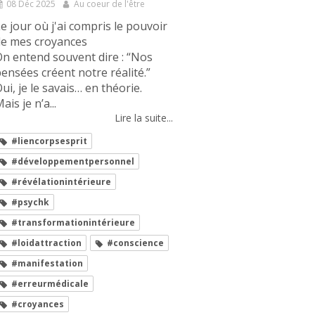
08 Déc 2025
Au coeur de l'être
e jour où j'ai compris le pouvoir
de mes croyances
n entend souvent dire : “Nos
ensées créent notre réalité.”
ui, je le savais… en théorie.
ais je n’a...
Lire la suite...
#liencorpsesprit
#développementpersonnel
#révélationintérieure
#psychk
#transformationintérieure
#loidattraction
#conscience
#manifestation
#erreurmédicale
#croyances