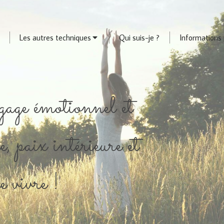
Les autres techniques
Qui suis-je ?
Informations 
age émotionnel et
e, paix intérieure et
de vivre !