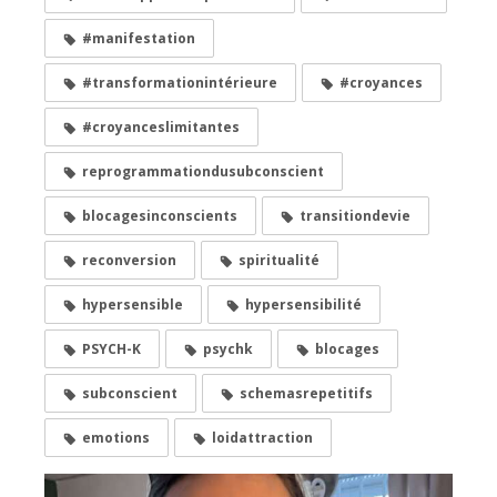
#manifestation
#transformationintérieure
#croyances
#croyanceslimitantes
reprogrammationdusubconscient
blocagesinconscients
transitiondevie
reconversion
spiritualité
hypersensible
hypersensibilité
PSYCH-K
psychk
blocages
subconscient
schemasrepetitifs
emotions
loidattraction