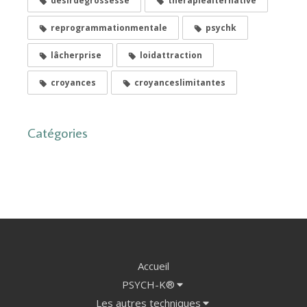
désirdegrossesse
thérapiealternative
reprogrammationmentale
psychk
lâcherprise
loidattraction
croyances
croyanceslimitantes
Catégories
Accueil
PSYCH-K®
Les autres techniques