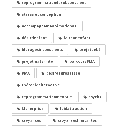
reprogrammationdusubconscient
stress et conception
accompagnementémotionnel
désirdenfant
faireunenfant
blocagesinconscients
projetbébé
projetmaternité
parcoursPMA
PMA
désirdegrossesse
thérapiealternative
reprogrammationmentale
psychk
lâcherprise
loidattraction
croyances
croyanceslimitantes