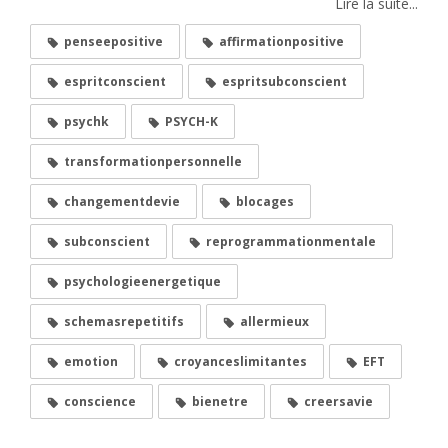
Lire la suite...
penseepositive
affirmationpositive
espritconscient
espritsubconscient
psychk
PSYCH-K
transformationpersonnelle
changementdevie
blocages
subconscient
reprogrammationmentale
psychologieenergetique
schemasrepetitifs
allermieux
emotion
croyanceslimitantes
EFT
conscience
bienetre
creersavie