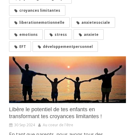
croyances limitantes
liberationemotionnelle
anxietesociale
emotions
stress
anxiete
EFT
développementpersonnel
Libère le potentiel de tes enfants en
transformant tes croyances limitantes !
30 Sep 2024
Au coeur de l'être
En tant que parents, nous avons tous des