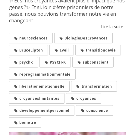
✨ Et si nos croyances avaient plus d’impact que nos
gènes ?✨ Et si, loin d’être prisonniers de notre
passé, nous pouvions transformer notre vie en
changeant ...
Lire la suite...
neurosciences
BiologieDesCroyances
BruceLipton
Eveil
transitiondevie
psychk
PSYCH-K
subconscient
reprogrammationmentale
liberationemotionnelle
transformation
croyanceslimitantes
croyances
développementpersonnel
conscience
bienetre