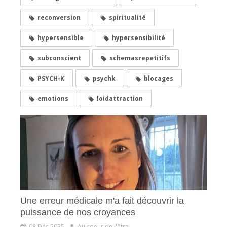
reconversion
spiritualité
hypersensible
hypersensibilité
subconscient
schemasrepetitifs
PSYCH-K
psychk
blocages
emotions
loidattraction
Une erreur médicale m'a fait découvrir la
puissance de nos croyances
08 Déc 2025
Au coeur de l'être