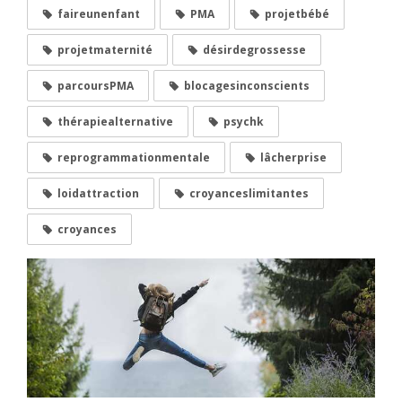
faireunenfant
PMA
projetbébé
projetmaternité
désirdegrossesse
parcoursPMA
blocagesinconscients
thérapiealternative
psychk
reprogrammationmentale
lâcherprise
loidattraction
croyanceslimitantes
croyances