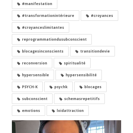
#manifestation
#transformationintérieure
#croyances
#croyanceslimitantes
reprogrammationdusubconscient
blocagesinconscients
transitiondevie
reconversion
spiritualité
hypersensible
hypersensibilité
PSYCH-K
psychk
blocages
subconscient
schemasrepetitifs
emotions
loidattraction