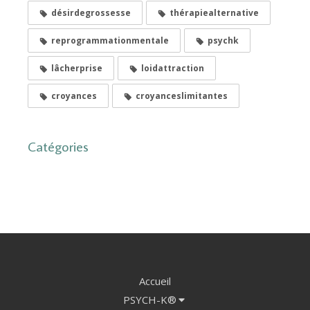
désirdegrossesse
thérapiealternative
reprogrammationmentale
psychk
lâcherprise
loidattraction
croyances
croyanceslimitantes
Catégories
Accueil
PSYCH-K®