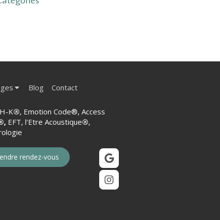
ages
Blog
Contact
H-K
®
, Emotion Code®, Access
®,
EFT, l'Etre Acoustique
®
,
ologie
endre rendez-vous