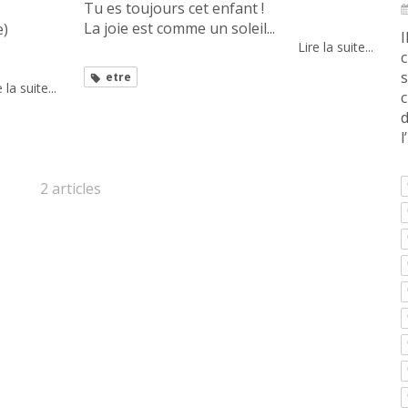
Tu es toujours cet enfant !
La joie est comme un soleil...
e)
I
Lire la suite...
c
s
etre
 la suite...
c
d
l
2 articles