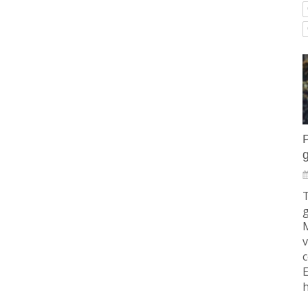
T
g
M
v
E
h