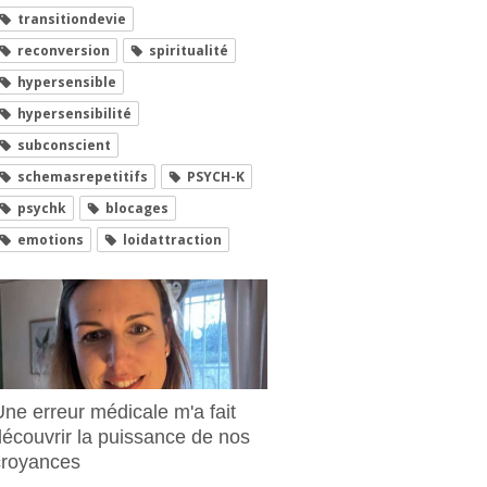
transitiondevie
reconversion
spiritualité
hypersensible
hypersensibilité
subconscient
schemasrepetitifs
PSYCH-K
psychk
blocages
emotions
loidattraction
Une erreur médicale m'a fait
découvrir la puissance de nos
croyances