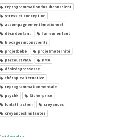
reprogrammationdusubconscient
stress et conception
accompagnementémotionnel
désirdenfant
faireunenfant
blocagesinconscients
projetbébé
projetmaternité
parcoursPMA
PMA
désirdegrossesse
thérapiealternative
reprogrammationmentale
psychk
lâcherprise
loidattraction
croyances
croyanceslimitantes
Catégories