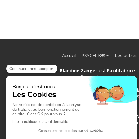
Accueil
PSYCH-K®
Les autres
Blandine Zanger
est
Facilitatrice
PSYCH-K
®
, Praticienne Emotion
Code
®,
Access Bars®, EFT et
Sophrologue énergéticienne en vi
et à Venelles (Aix en Provence).
PS
K
®
, Emotion Code®, Access
Bars
®,
EFT, L'être acoustique
®
,
Sophrologie... N'hésite pas à me cont
pour tout renseignement ou toute pr
de rendez-vous.