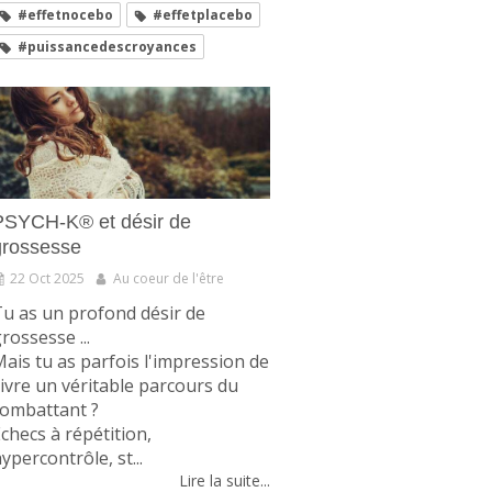
#effetnocebo
#effetplacebo
#puissancedescroyances
PSYCH-K® et désir de
grossesse
22 Oct 2025
Au coeur de l'être
u as un profond désir de
rossesse ...
ais tu as parfois l'impression de
ivre un véritable parcours du
combattant ?
checs à répétition,
ypercontrôle, st...
Lire la suite...