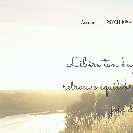
Accueil
PSYCH-K®
Libère ton bag
retrouve équilibr
joie 