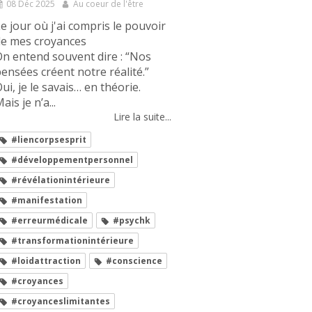
08 Déc 2025
Au coeur de l'être
e jour où j'ai compris le pouvoir
de mes croyances
n entend souvent dire : “Nos
ensées créent notre réalité.”
ui, je le savais… en théorie.
ais je n’a...
Lire la suite...
#liencorpsesprit
#développementpersonnel
#révélationintérieure
#manifestation
#erreurmédicale
#psychk
#transformationintérieure
#loidattraction
#conscience
#croyances
#croyanceslimitantes