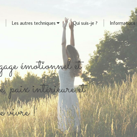
Les autres techniques
Qui suis-je ?
Informations 
age émotionnel et
e, paix intérieure et
de vivre !