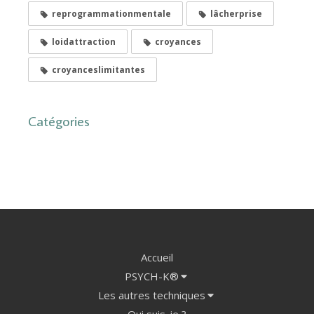
reprogrammationmentale
lâcherprise
loidattraction
croyances
croyanceslimitantes
Catégories
Accueil
PSYCH-K®
Les autres techniques
Qui suis-je ?