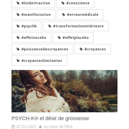
#loidattraction
#conscience
#manifestation
#erreurmédicale
#psychk
#transformationintérieure
#effetnocebo
#effetplacebo
#puissancedescroyances
#croyances
#croyanceslimitantes
PSYCH-K® et désir de grossesse
22 Oct 2025
Au coeur de l'être