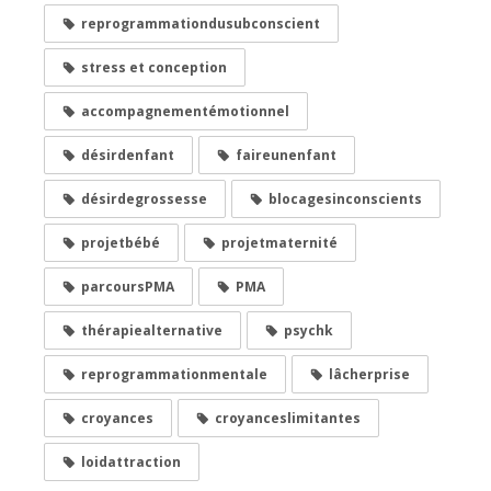
reprogrammationdusubconscient
stress et conception
accompagnementémotionnel
désirdenfant
faireunenfant
désirdegrossesse
blocagesinconscients
projetbébé
projetmaternité
parcoursPMA
PMA
thérapiealternative
psychk
reprogrammationmentale
lâcherprise
croyances
croyanceslimitantes
loidattraction