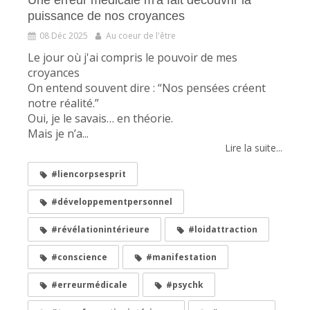
Une erreur médicale m'a fait découvrir la
puissance de nos croyances
08 Déc 2025
Au coeur de l'être
Le jour où j'ai compris le pouvoir de mes
croyances
On entend souvent dire : “Nos pensées créent
notre réalité.”
Oui, je le savais… en théorie.
Mais je n’a...
Lire la suite...
#liencorpsesprit
#développementpersonnel
#révélationintérieure
#loidattraction
#conscience
#manifestation
#erreurmédicale
#psychk