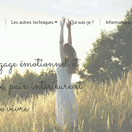
Les autres techniques
Qui suis-je ?
Informations 
age émotionnel et
e, paix intérieure et
de vivre !