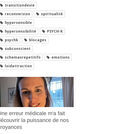
transitiondevie
reconversion
spiritualité
hypersensible
hypersensibilité
PSYCH-K
psychk
blocages
subconscient
schemasrepetitifs
emotions
loidattraction
Une erreur médicale m'a fait
découvrir la puissance de nos
croyances