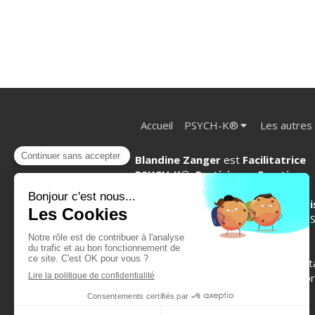
Accueil
PSYCH-K®
Les autres
Blandine Zanger
est
Facilitatrice
PSYCH-K
®
, Praticienne Emotion
Code
®,
Access Bars®, EFT et
Sophrologue énergéticienne en vi
et à Venelles (Aix en Provence).
PS
K
®
, Emotion Code®, Access
Bars
®,
EFT, L'être acoustique
®
,
Sophrologie... N'hésite pas à me cont
pour tout renseignement ou toute pr
de rendez-vous.