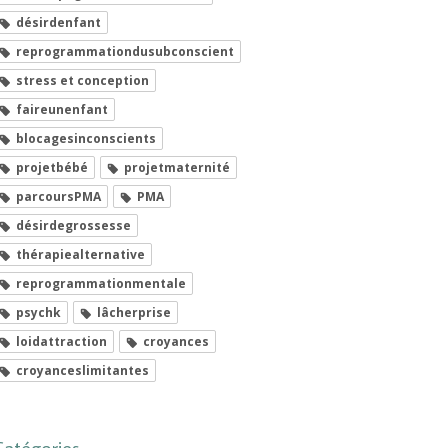
désirdenfant
reprogrammationdusubconscient
stress et conception
faireunenfant
blocagesinconscients
projetbébé
projetmaternité
parcoursPMA
PMA
désirdegrossesse
thérapiealternative
reprogrammationmentale
psychk
lâcherprise
loidattraction
croyances
croyanceslimitantes
Catégories