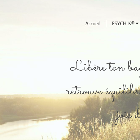
Accueil
PSYCH-K®
Libère ton bag
retrouve équilibr
joie 