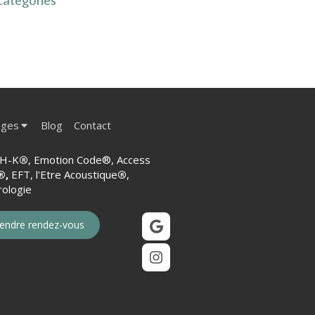
ages
Blog
Contact
H-K
®
, Emotion Code®, Access
®,
EFT, l'Etre Acoustique
®
,
ologie
endre rendez-vous