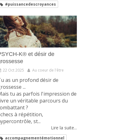
#puissancedescroyances
PSYCH-K® et désir de
grossesse
22 Oct 2025
Au coeur de l'être
u as un profond désir de
rossesse ...
ais tu as parfois l'impression de
ivre un véritable parcours du
combattant ?
checs à répétition,
ypercontrôle, st...
Lire la suite...
accompagnementémotionnel