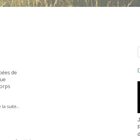
R
D
pées de
que
corps
 la suite...