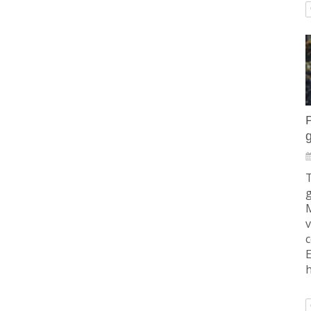
T
g
M
v
E
h