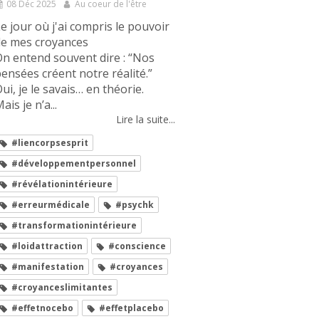
08 Déc 2025
Au coeur de l'être
e jour où j'ai compris le pouvoir
de mes croyances
n entend souvent dire : “Nos
ensées créent notre réalité.”
ui, je le savais… en théorie.
ais je n’a...
Lire la suite...
#liencorpsesprit
#développementpersonnel
#révélationintérieure
#erreurmédicale
#psychk
#transformationintérieure
#loidattraction
#conscience
#manifestation
#croyances
#croyanceslimitantes
#effetnocebo
#effetplacebo